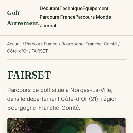
Débutant
Technique
Équipement
Golf
Parcours France
Parcours Monde
Autrement
.
Journal
Accueil
/
Parcours France
/
Bourgogne-Franche-Comté
/
Côte-d'Or
/
FAIRSET
FAIRSET
Parcours de golf situé à Norges-La-Ville,
dans le département Côte-d'Or (21), région
Bourgogne-Franche-Comté.