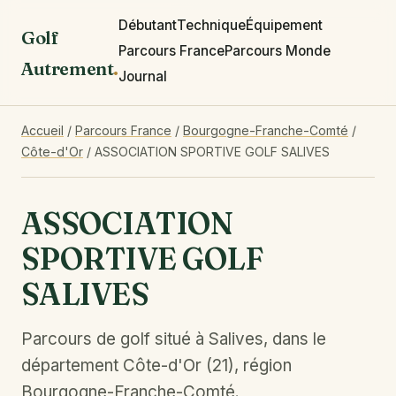
Débutant
Technique
Équipement
Golf
Parcours France
Parcours Monde
Autrement
.
Journal
Accueil
/
Parcours France
/
Bourgogne-Franche-Comté
/
Côte-d'Or
/
ASSOCIATION SPORTIVE GOLF SALIVES
ASSOCIATION
SPORTIVE GOLF
SALIVES
Parcours de golf situé à Salives, dans le
département Côte-d'Or (21), région
Bourgogne-Franche-Comté.