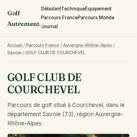
Débutant
Technique
Équipement
Golf
Parcours France
Parcours Monde
Autrement
.
Journal
Accueil
/
Parcours France
/
Auvergne-Rhône-Alpes
/
Savoie
/
GOLF CLUB DE COURCHEVEL
GOLF CLUB DE
COURCHEVEL
Parcours de golf situé à Courchevel, dans le
département Savoie (73), région Auvergne-
Rhône-Alpes.