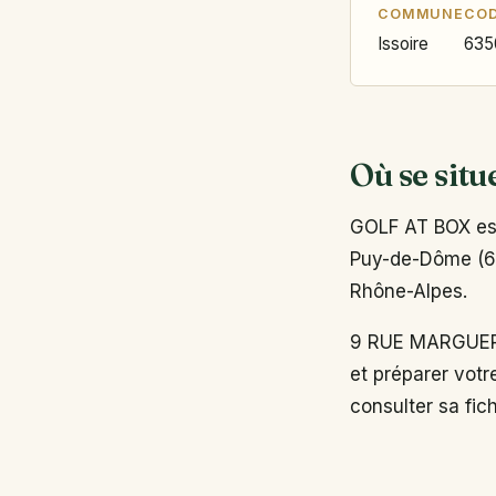
COMMUNE
COD
Issoire
635
Où se situ
GOLF AT BOX est
Puy-de-Dôme (63)
Rhône-Alpes.
9 RUE MARGUERI
et préparer votr
consulter sa fich