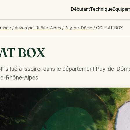
Débutant
Technique
Équipe
France
/
Auvergne-Rhône-Alpes
/
Puy-de-Dôme
/
GOLF AT BOX
AT BOX
lf situé à Issoire, dans le département Puy-de-Dôm
ne-Rhône-Alpes.