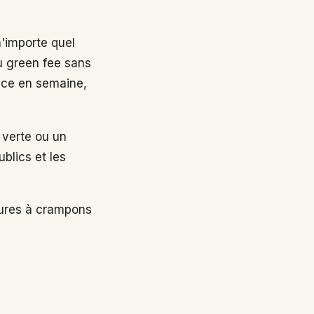
n'importe quel
au green fee sans
nce en semaine,
 verte ou un
ublics et les
sures à crampons