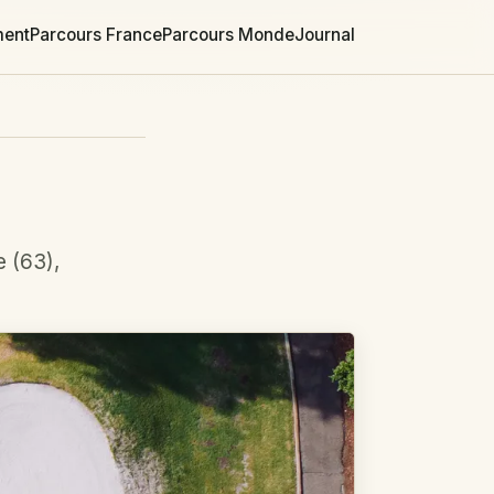
ment
Parcours France
Parcours Monde
Journal
e (63),