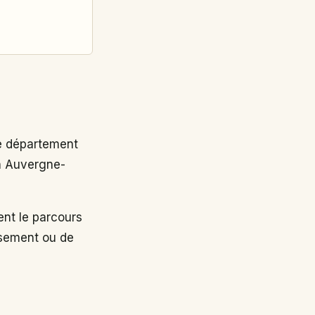
e département
on Auvergne-
t le parcours
ssement ou de