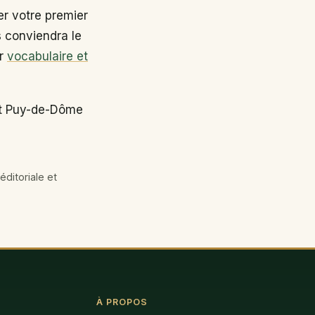
r votre premier
s conviendra le
ir
vocabulaire et
nt Puy-de-Dôme
éditoriale et
À PROPOS