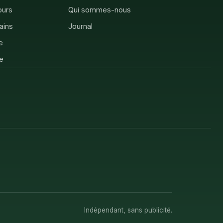
ours
Qui sommes-nous
rains
Journal
e
e
Indépendant, sans publicité.