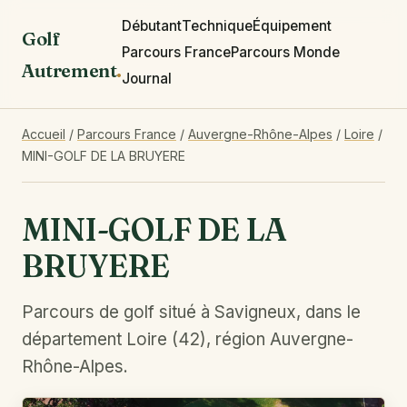
Débutant
Technique
Équipement
Golf
Parcours France
Parcours Monde
Autrement
.
Journal
Accueil
/
Parcours France
/
Auvergne-Rhône-Alpes
/
Loire
/
MINI-GOLF DE LA BRUYERE
MINI-GOLF DE LA
BRUYERE
Parcours de golf situé à Savigneux, dans le
département Loire (42), région Auvergne-
Rhône-Alpes.