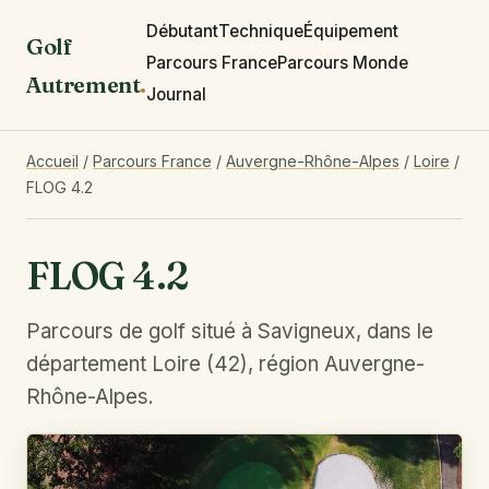
Débutant
Technique
Équipement
Golf
Parcours France
Parcours Monde
Autrement
.
Journal
Accueil
/
Parcours France
/
Auvergne-Rhône-Alpes
/
Loire
/
FLOG 4.2
FLOG 4.2
Parcours de golf situé à Savigneux, dans le
département Loire (42), région Auvergne-
Rhône-Alpes.