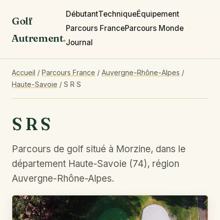
Débutant
Technique
Équipement
Golf
Parcours France
Parcours Monde
Autrement
.
Journal
Accueil
/
Parcours France
/
Auvergne-Rhône-Alpes
/
Haute-Savoie
/
S R S
S R S
Parcours de golf situé à Morzine, dans le
département Haute-Savoie (74), région
Auvergne-Rhône-Alpes.