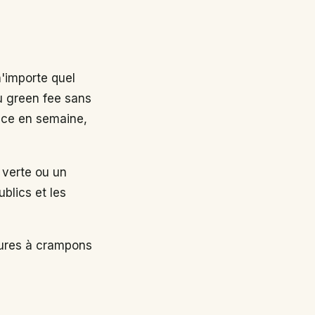
n'importe quel
au green fee sans
nce en semaine,
 verte ou un
ublics et les
sures à crampons