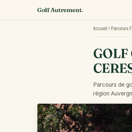
Golf Autrement
.
Accueil
/
Parcours 
GOLF
CERE
Parcours de go
région Auverg