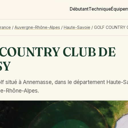
Débutant
Technique
Équipe
France
/
Auvergne-Rhône-Alpes
/
Haute-Savoie
/
GOLF COUNTRY C
 COUNTRY CLUB DE
SY
lf situé à Annemasse, dans le département Haute-Sa
ne-Rhône-Alpes.