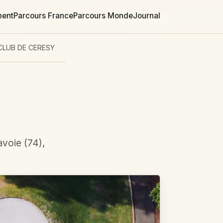
ment
Parcours France
Parcours Monde
Journal
LUB DE CERESY
voie (74),