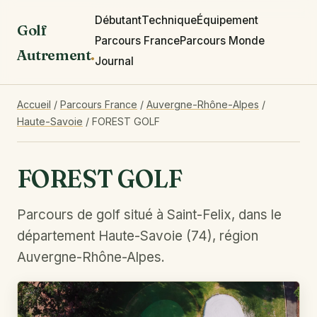
Débutant
Technique
Équipement
Golf
Parcours France
Parcours Monde
Autrement
.
Journal
Accueil
/
Parcours France
/
Auvergne-Rhône-Alpes
/
Haute-Savoie
/
FOREST GOLF
FOREST GOLF
Parcours de golf situé à Saint-Felix, dans le
département Haute-Savoie (74), région
Auvergne-Rhône-Alpes.