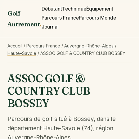
Débutant
Technique
Équipement
Golf
Parcours France
Parcours Monde
Autrement
.
Journal
Accueil
/
Parcours France
/
Auvergne-Rhône-Alpes
/
Haute-Savoie
/
ASSOC GOLF & COUNTRY CLUB BOSSEY
ASSOC GOLF &
COUNTRY CLUB
BOSSEY
Parcours de golf situé à Bossey, dans le
département Haute-Savoie (74), région
Auvergne-Rhône-Alpes.