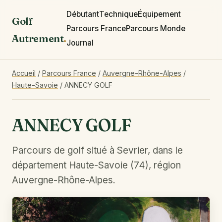
Débutant
Technique
Équipement
Golf
Parcours France
Parcours Monde
Autrement
.
Journal
Accueil
/
Parcours France
/
Auvergne-Rhône-Alpes
/
Haute-Savoie
/
ANNECY GOLF
ANNECY GOLF
Parcours de golf situé à Sevrier, dans le
département Haute-Savoie (74), région
Auvergne-Rhône-Alpes.