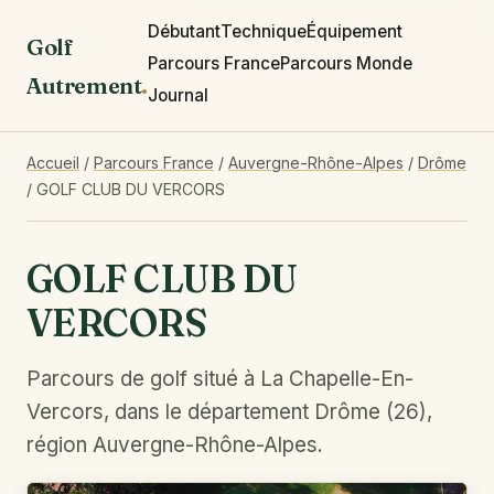
Débutant
Technique
Équipement
Golf
Parcours France
Parcours Monde
Autrement
.
Journal
Accueil
/
Parcours France
/
Auvergne-Rhône-Alpes
/
Drôme
/
GOLF CLUB DU VERCORS
GOLF CLUB DU
VERCORS
Parcours de golf situé à La Chapelle-En-
Vercors, dans le département Drôme (26),
région Auvergne-Rhône-Alpes.