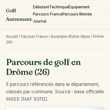
Débutant
Technique
Équipement
Golf
Parcours France
Parcours Monde
Autrement
.
Journal
Accueil
/
Parcours France
/
Auvergne-Rhône-Alpes
/
Drôme
(26)
Parcours de golf en
Drôme (26)
5 parcours référencés dans le département,
classés par commune. Source : base officielle
INSEE (NAF 9311Z).