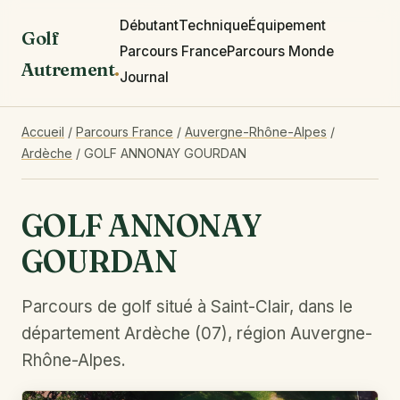
Débutant
Technique
Équipement
Golf
Parcours France
Parcours Monde
Autrement
.
Journal
Accueil
/
Parcours France
/
Auvergne-Rhône-Alpes
/
Ardèche
/
GOLF ANNONAY GOURDAN
GOLF ANNONAY
GOURDAN
Parcours de golf situé à Saint-Clair, dans le
département Ardèche (07), région Auvergne-
Rhône-Alpes.