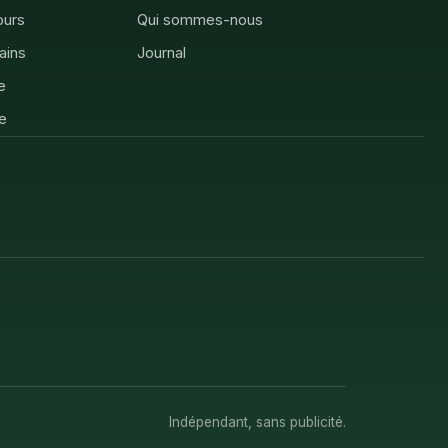
ours
Qui sommes-nous
rains
Journal
e
e
Indépendant, sans publicité.