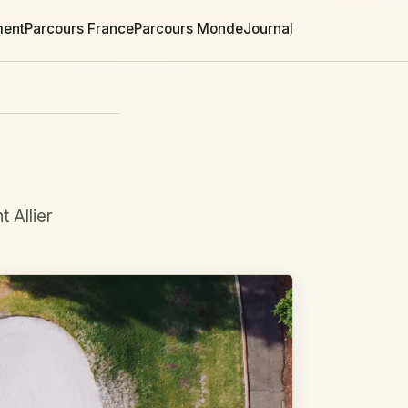
ment
Parcours France
Parcours Monde
Journal
 Allier