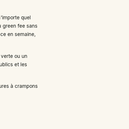
n'importe quel
au green fee sans
nce en semaine,
 verte ou un
ublics et les
sures à crampons