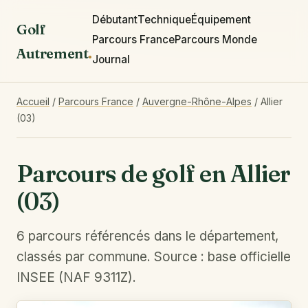
Débutant
Technique
Équipement
Golf
Parcours France
Parcours Monde
Autrement
.
Journal
Accueil
/
Parcours France
/
Auvergne-Rhône-Alpes
/
Allier
(03)
Parcours de golf en Allier
(03)
6 parcours référencés dans le département,
classés par commune. Source : base officielle
INSEE (NAF 9311Z).