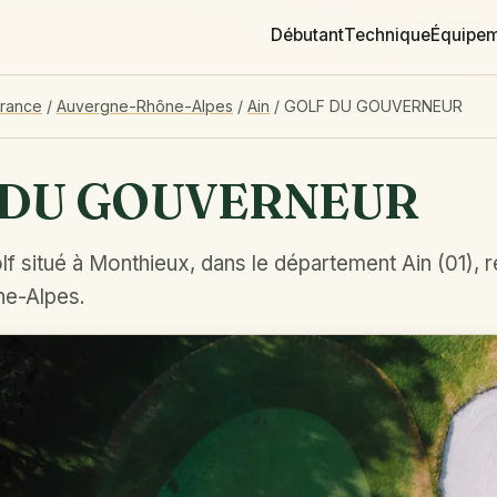
Débutant
Technique
Équipe
France
/
Auvergne-Rhône-Alpes
/
Ain
/
GOLF DU GOUVERNEUR
 DU GOUVERNEUR
f situé à Monthieux, dans le département Ain (01), 
e-Alpes.