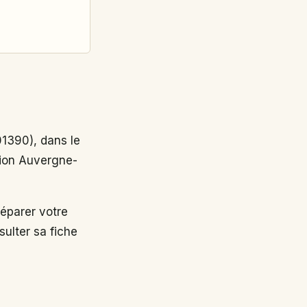
390), dans le
égion Auvergne-
éparer votre
ulter sa fiche