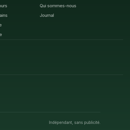
ours
Qui sommes-nous
rains
Journal
e
e
Indépendant, sans publicité.