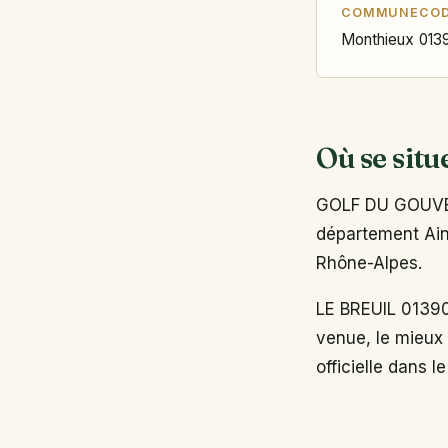
COMMUNE
COD
Monthieux
013
Où se situ
GOLF DU GOUVER
département Ain 
Rhône-Alpes.
LE BREUIL 01390
venue, le mieux 
officielle dans l