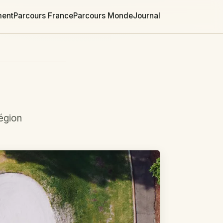
ment
Parcours France
Parcours Monde
Journal
région