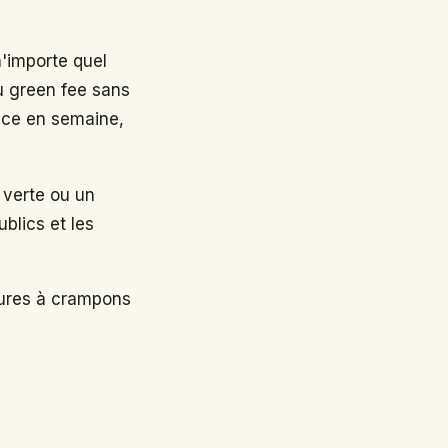
n'importe quel
au green fee sans
nce en semaine,
 verte ou un
ublics et les
sures à crampons