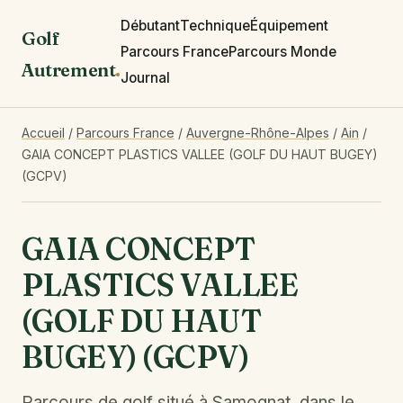
Débutant
Technique
Équipement
Golf
Parcours France
Parcours Monde
Autrement
.
Journal
Accueil
/
Parcours France
/
Auvergne-Rhône-Alpes
/
Ain
/
GAIA CONCEPT PLASTICS VALLEE (GOLF DU HAUT BUGEY)
(GCPV)
GAIA CONCEPT
PLASTICS VALLEE
(GOLF DU HAUT
BUGEY) (GCPV)
Parcours de golf situé à Samognat, dans le