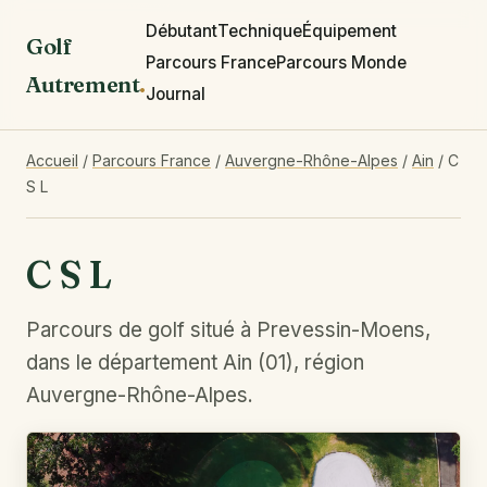
Débutant
Technique
Équipement
Golf
Parcours France
Parcours Monde
Autrement
.
Journal
Accueil
/
Parcours France
/
Auvergne-Rhône-Alpes
/
Ain
/
C
S L
C S L
Parcours de golf situé à Prevessin-Moens,
dans le département Ain (01), région
Auvergne-Rhône-Alpes.